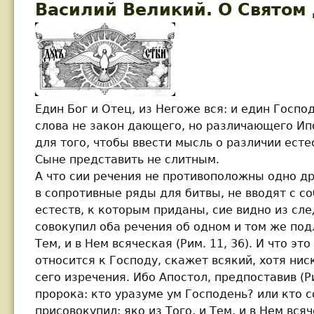
Василий Великий. О Святом
Един Бог и Отец, из Негоже вся: и един Господ
слова не закон дающего, но различающего Ипо
для того, чтобы ввести мысль о различии есте
Сыне представить не слитным.
А что сии речения не противоположны одно др
в сопротивные ряды для битвы, не вводят с с
естеств, к которым приданы, cиe видно из с
совокупил оба речения об одном и том же под
Тем, и в Нем всяческая (Рим. 11, 36). И что э
относится к Господу, скажет всякий, хотя ни
сего изречения. Ибо Апостол, предпоставив (Ри
пророка: кто уразуме ум Господень? или кто с
присовокупил: яко из Того, и Тем, и в Нем вся