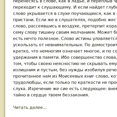
перенесясь в слове, как в ладье, и переплыв ч
переходит к слушающему. И если найдет глуб
слово укрывается в слухе поучающихся, как в
пристани. Если же в слушателях, подобно жес
слово, рассеявшись в воздухе, претерпит кор
сему слову тишину своим молчанием. Может быт
есть нечто полезное. Слово истины уловляетс
ускользать от невнимательных. По домостроит
кратко, что немногим означает многое, и по 
удержания в памяти. Ибо совершенство слова,
том, чтобы своею неясностию не скрывать ему
излишним и пустым, без нужды изобилуя рече
прочитанное нам из Моисеевых книг слово, ко
трудолюбцы, если только по краткости не пр
слуха. Изречение же сие есть следующее: внем
тайно в сердце твоем беззакония.
Читать далее...
about Василий Великий. Внемли