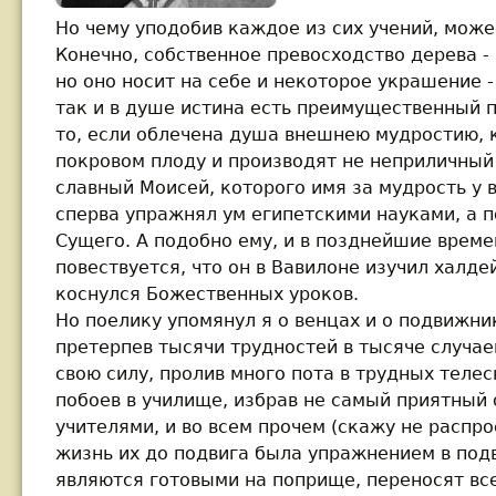
Но чему уподобив каждое из сих учений, може
Конечно, собственное превосходство дерева -
но оно носит на себе и некоторое украшение 
так и в душе истина есть преимущественный п
то, если облечена душа внешнею мудростию, 
покровом плоду и производят не неприличный 
славный Моисей, которого имя за мудрость у 
сперва упражнял ум египетскими науками, а 
Сущего. А подобно ему, и в позднейшие врем
повествуется, что он в Вавилоне изучил халде
коснулся Божественных уроков.
Но поелику упомянул я о венцах и о подвижник
претерпев тысячи трудностей в тысяче случа
свою силу, пролив много пота в трудных теле
побоев в училище, избрав не самый приятный
учителями, и во всем прочем (скажу не распро
жизнь их до подвига была упражнением в подв
являются готовыми на поприще, переносят все