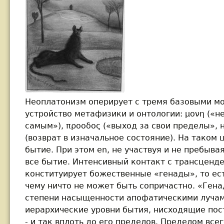
Неоплатонизм оперирует с тремя базовыми 
устройство метафизики и онтологии: μονη («
самым»), προοδος («выход за свои пределы», н
(возврат в изначальное состояние). На таком
бытие. При этом en, не участвуя и не пребывая
все бытие. Интенсивный контакт с трансценд
конституирует божественные «генады», то ест
чему ничто не может быть сопричастно. «Ген
степени насыщенности апофатическими луча
иерархические уровни бытия, нисходящие пост
- и так вплоть до его пределов. Пределом все