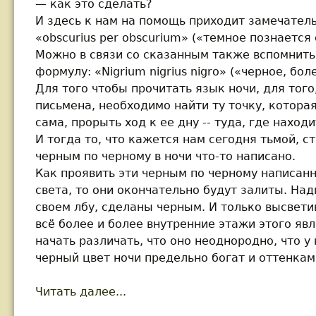
— как это сделать?
И здесь к нам на помощь приходит замечател
«obscurius per obscurium» («темное познаетс
Можно в связи со сказанным также вспомнит
формулу: «Nigrium nigrius nigro» («черное, бол
Для того чтобы прочитать язык ночи, для того
письмена, необходимо найти ту точку, котора
сама, прорыть ход к ее дну -- туда, где нахо
И тогда то, что кажется нам сегодня тьмой, ст
черным по черному в ночи что-то написано.
Как проявить эти черным по черному написан
света, то они окончательно будут залиты. Над
своем лбу, сделаны черным. И только высвети
всё более и более внутренние этажи этого я
начать различать, что оно неоднородно, что у 
черный цвет ночи предельно богат и оттенкам
Читать далее...
about Дугин А. Радикальный Су