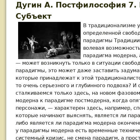
Дугин А. Постфилософия 7.
Субъект
В традиционализме 
определенной свобод
парадигмы Традиции.
волевая возможность
парадигма модерна, 
— может возникнуть только в ситуации свободы
парадигмы, это может даже заставить задума
которые принадлежат к этой традиционалистск
то очень серьезного и глубинного подвоха? И
сталкиваемся только здесь, на новом фазово
модерна к парадигме постмодерна, когда опя
персонажи, — характерен здесь, например, с
которые начинают выяснять, является ли пар
либо является ли парадигма модерна окончен
у парадигмы модерна есть временные техниче
системный кризис, не смена парадигм, а прост