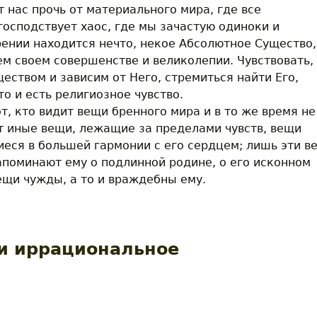
 нас прочь от материального мира, где все
осподствует хаос, где мы зачастую одиноки и
рении находится нечто, некое Абсолютное Существо,
м своем совершенстве и великолепии. Чувствовать,
еством и зависим от Него, стремиться найти Его,
о и есть религиозное чувство.
т, кто видит вещи бренного мира и в то же время не
ет иные вещи, лежащие за пределами чувств, вещи
еся в большей гармонии с его сердцем; лишь эти в
апоминают ему о подлинной родине, о его исконном
ещи чужды, а то и враждебны ему.
южьер А.-Ж. Личная религия греков
 и иррациональное