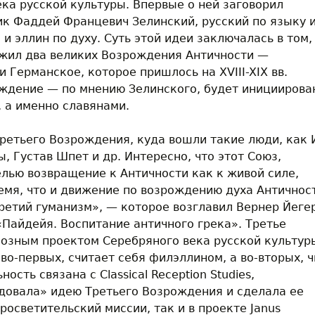
ка русской культуры. Впервые о ней заговорил
к Фаддей Францевич Зелинский, русский по языку 
и эллин по духу. Суть этой идеи заключалась в том,
ежил два великих Возрождения Античности —
 и Германское, которое пришлось на XVIII-XIX вв.
ждение — по мнению Зелинского, будет инициирова
 а именно славянами.
ретьего Возрождения, куда вошли такие люди, как 
, Густав Шпет и др. Интересно, что этот Союз,
лью возвращение к Античности как к живой силе,
ремя, что и движение по возрождению духа Античнос
ретий гуманизм», — которое возглавил Вернер Йегер
«Пайдейя. Воспитание античного грека». Третье
озным проектом Серебряного века русской культур
 во-первых, считает себя филэллином, а во-вторых, ч
сть связана с Classical Reception Studies,
довала» идею Третьего Возрождения и сделала ее
росветительский миссии, так и в проекте Janus