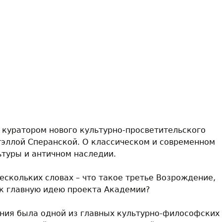
 куратором нового культурно-просветительского
тэллой Сперанской. О классическом и современном
ьтуры и античном наследии.
нескольких словах – что такое третье Возрождение,
ак главную идею проекта Академии?
ения была одной из главных культурно-философских