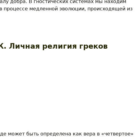
лу добра. В гностических системах мы находим
 в процессе медленной эволюции, происходящей из
ас Ю.Гностические реминисценции в современной р
. Личная религия греков
де может быть определена как вера в «четвертое»