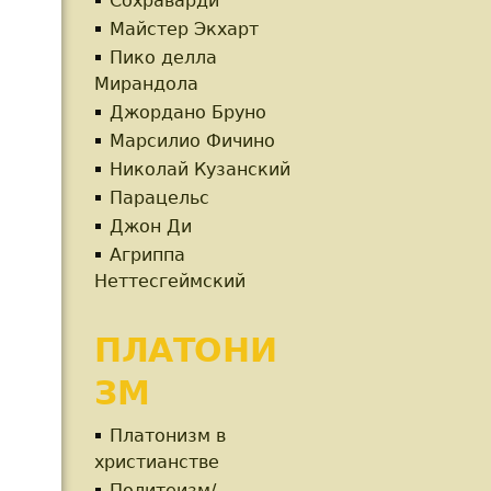
Сохраварди
Майстер Экхарт
Пико делла
Мирандола
Джордано Бруно
Марсилио Фичино
Николай Кузанский
Парацельс
Джон Ди
Агриппа
Неттесгеймский
ПЛАТОНИ
ЗМ
Платонизм в
христианстве
,
Политеизм/