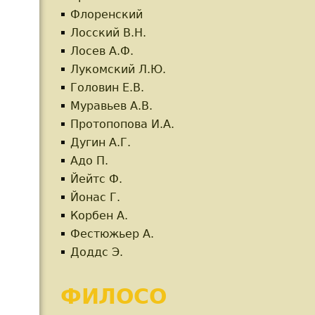
Флоренский
Лосский В.Н.
Лосев А.Ф.
Лукомский Л.Ю.
усской религиозной философии
Головин Е.В.
Муравьев А.В.
Протопопова И.А.
Дугин А.Г.
Адо П.
Йейтс Ф.
Йонас Г.
Корбен А.
Фестюжьер А.
Доддс Э.
ФИЛОСО