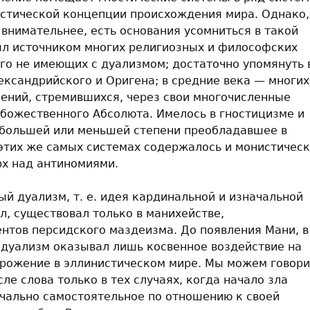
стической концепции происхождения мира. Однако,
 внимательнее, есть основания усомниться в такой
ыл источником многих религиозных и философских
го не имеющих с дуализмом; достаточно упомянуть 
ксандрийского и Оригена; в средние века — многих
ений, стремившихся, через свои многочисленные
 божественного Абсолюта. Имелось в гностицизме и
в большей или меньшей степени преобладавшее в
 этих же самых системах содержалось и монистичес
рх над антиномиями.
ый дуализм, т. е. идея кардинальной и изначальной
л, существовал только в манихействе,
нтов персидского маздеизма. До появления Мани, в
 дуализм оказывал лишь косвенное воздействие на
брожение в эллинистическом мире. Мы можем говори
ле слова только в тех случаях, когда начало зла
чально самостоятельное по отношению к своей