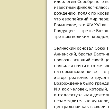
идеологем Серебряного ве
известный филолог-класси
рождению, поляк по крови 
что европейский мир пер
Романское, это XIV-XVI вв.
Грядущее — третье Возро
третьим великим народом,
Зелинский основал Союз Т
Анненский, братья Бахтины
провозгласивший своей це
появился почти в то же в
на германской почве — «Т
автор трехтомного труда 
Возрождение было гранди
И я как человек, который,
интеллектуальная деятельно
незамедлительно «унасле
центральной как в своей п