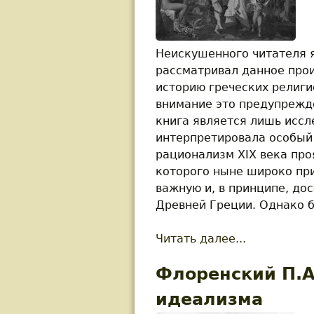
Неискушенного читателя я
рассматривал данное прои
историю греческих религи
внимание это предупрежд
книга является лишь иссл
интерпретировала особый 
рационализм XIX века про
которого ныне широко пр
важную и, в принципе, до
Древней Греции. Однако б
Читать далее...
about Додд
Флоренский П.А
идеализма