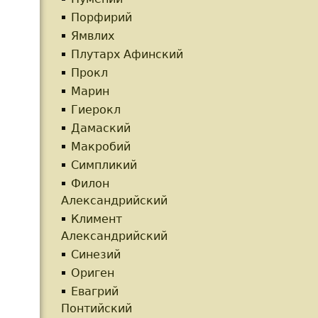
Порфирий
Ямвлих
Плутарх Афинский
Прокл
Марин
Гиерокл
Дамаский
Макробий
Симпликий
Филон
Александрийский
Климент
Александрийский
Синезий
Ориген
Евагрий
Понтийский