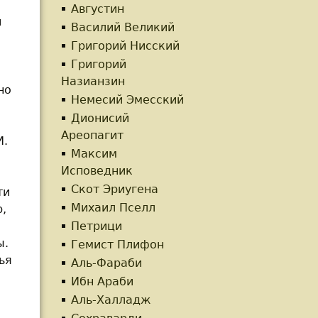
Августин
и
Василий Великий
Григорий Нисский
Григорий
Назианзин
но
Немесий Эмесский
Дионисий
Ареопагит
И.
Максим
Исповедник
Скот Эриугена
ти
Михаил Пселл
,
Петрици
ы.
Гемист Плифон
ья
Аль-Фараби
Ибн Араби
Аль-Халладж