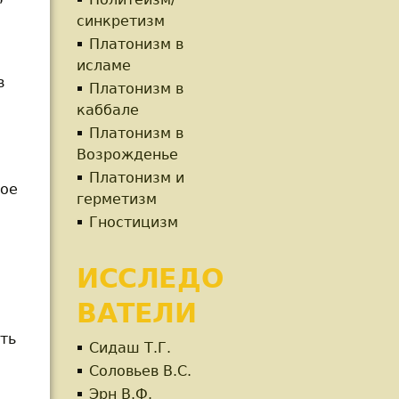
синкретизм
Платонизм в
исламе
в
Платонизм в
каббале
Платонизм в
Возрожденье
Платонизм и
кое
герметизм
Гностицизм
ИССЛЕДО
ВАТЕЛИ
ть
Сидаш Т.Г.
Соловьев В.С.
Эрн В.Ф.