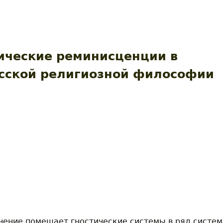
АЯ АКАДЕМИЯ
ические реминисценции в
сской религиозной философии
ение помещает гностические системы в ряд систем