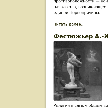
противоположности — нача
начало зла, возникающее
единой Первопричины.
Читать далее...
about Данз
Фестюжьер А.-Ж
Религия в самом общем ви