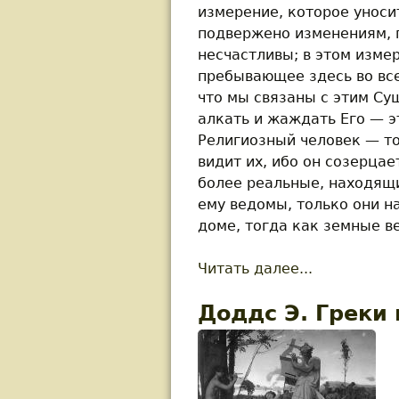
измерение, которое уносит
подвержено изменениям, г
несчастливы; в этом изме
пребывающее здесь во все
что мы связаны с этим Сущ
алкать и жаждать Его — эт
Религиозный человек — то
видит их, ибо он созерца
более реальные, находящи
ему ведомы, только они н
доме, тогда как земные в
Читать далее...
about Фест
Доддс Э. Греки