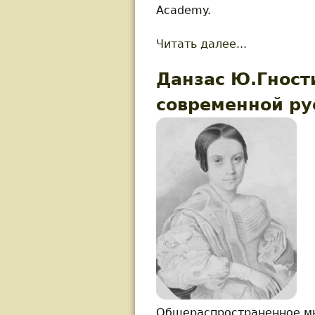
Academy.
Читать далее...
about НОВ
Данзас Ю.Гност
современной ру
Общераспространенное мн