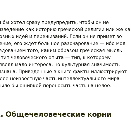
 бы хотел сразу предупредить, чтобы он не
зведение как историю греческой религии или же ка
озных идей и переживаний. Если он не примет во
ение, его ждет большое разочарование — ибо моя
едованием того, каким образом греческая мысль
тип человеческого опыта — тип, к которому
являл мало интереса, но культурная значимость
изнана. Приведенные в книге факты иллюстрируют
селе неизвестную часть интеллектуального мира
ыло бы ошибкой переносить часть на целое.
с Э. Греки и иррациональное
. Общечеловеческие корни